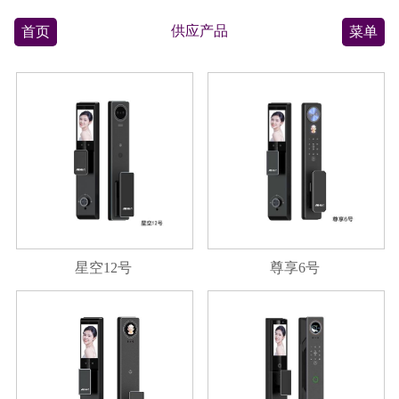
供应产品
首页
菜单
星空12号
尊享6号