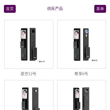
供应产品
首页
菜单
星空12号
尊享6号